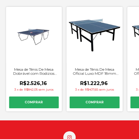
Mesa de Tênis De Mesa
M
Mesa de Tênis De Mesa
Dobrável com Rodizios
Of
Oficial Luxo MDF 18mm
MDF 15mm Azul - Procopio
Az
Azul - Procopio
R$2.526,16
R$1.222,96
3
x
de
R$842,05
sem juros
3
3
x
de
R$407,65
sem juros