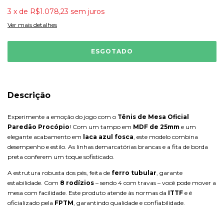
3
x
de
R$1.078,23
sem juros
Ver mais detalhes
Descrição
Experimente a emoção do jogo com o
Tênis de Mesa Oficial
Paredão Procópio
! Com um tampo em
MDF de 25mm
e um
elegante acabamento em
laca azul fosca
, este modelo combina
desempenho e estilo. As linhas demarcatórias brancas e a fita de borda
preta conferem um toque sofisticado.
A estrutura robusta dos pés, feita de
ferro tubular
, garante
estabilidade. Com
8 rodízios
– sendo 4 com travas – você pode mover a
mesa com facilidade. Este produto atende às normas da
ITTF
e é
oficializado pela
FPTM
, garantindo qualidade e confiabilidade.