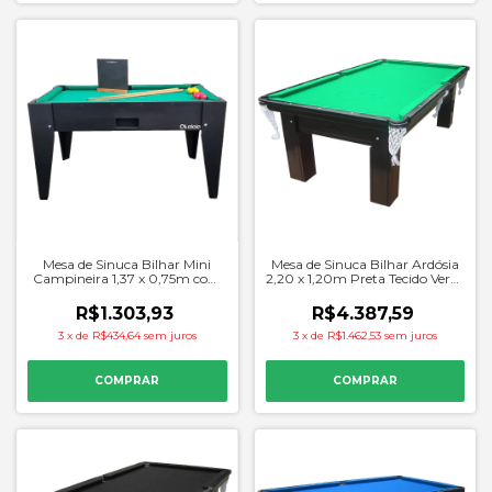
Mesa de Sinuca Bilhar Mini
Mesa de Sinuca Bilhar Ardósia
Campineira 1,37 x 0,75m com
2,20 x 1,20m Preta Tecido Verde
Kit Completo Mata-Mata -
- Procopio
Alaia
R$1.303,93
R$4.387,59
3
x
de
R$434,64
sem juros
3
x
de
R$1.462,53
sem juros