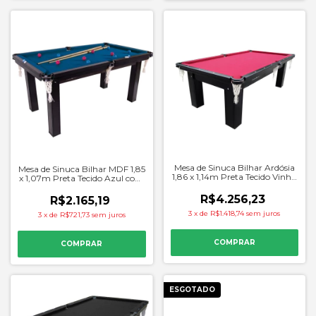
Mesa de Sinuca Bilhar Ardósia
Mesa de Sinuca Bilhar MDF 1,85
1,86 x 1,14m Preta Tecido Vinho
x 1,07m Preta Tecido Azul com
- Procopio
Kit- Procopio
R$4.256,23
R$2.165,19
3
x
de
R$1.418,74
sem juros
3
x
de
R$721,73
sem juros
ESGOTADO