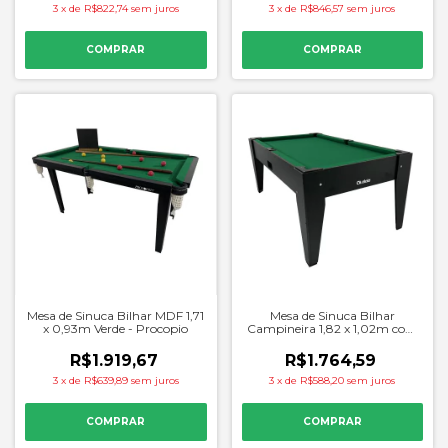
3
x
de
R$822,74
sem juros
3
x
de
R$846,57
sem juros
Mesa de Sinuca Bilhar MDF 1,71
Mesa de Sinuca Bilhar
x 0,93m Verde - Procopio
Campineira 1,82 x 1,02m com
Kit Completo - Alaia
R$1.919,67
R$1.764,59
3
x
de
R$639,89
sem juros
3
x
de
R$588,20
sem juros