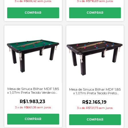
3
x
de
R$606,42
sem juros
3
x
de
R$716,69
sem juros
Mesa de Sinuca Bilhar MDF 1,85
Mesa de Sinuca Bilhar MDF 1,85
x 1,07m Preta Tecido Verde com
x 1,07m Preta Tecido Preto
Kit - Procopio
com Kit - Procopio
R$1.983,23
R$2.165,19
3
x
de
R$661,08
sem juros
3
x
de
R$721,73
sem juros