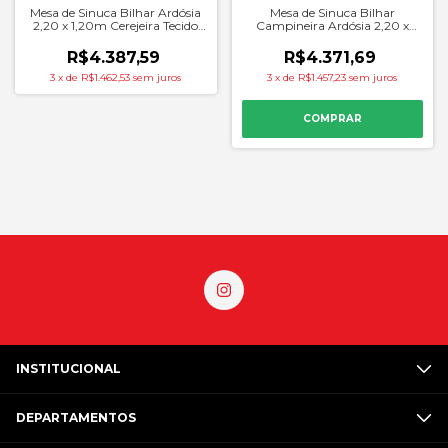
Mesa de Sinuca Bilhar Ardósia
Mesa de Sinuca Bilhar
2,20 x 1,20m Cerejeira Tecido
Campineira Ardósia 2,20 x
Vinho - Procopio
1,20m Tecido Verde - Alaia
R$4.387,59
R$4.371,69
3
x
de
R$1.462,53
sem juros
3
x
de
R$1.457,23
sem juros
INSTITUCIONAL
DEPARTAMENTOS