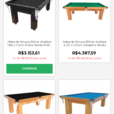
Mesa de Sinuca Bilhar Ardósia
Mesa de Sinuca Bilhar Ardósia
1,86 x 1,14m Preta Tecido Preto
2,20 x 1,20m Cerejeira Tecido
- Procopio
Verde - Procopio
R$3.153,61
R$4.387,59
3
x
de
R$1.051,20
sem juros
3
x
de
R$1.462,53
sem juros