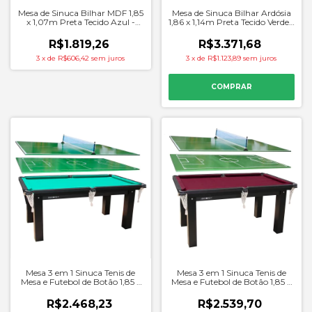
Mesa de Sinuca Bilhar MDF 1,85
Mesa de Sinuca Bilhar Ardósia
x 1,07m Preta Tecido Azul -
1,86 x 1,14m Preta Tecido Verde -
Procopio
Procopio
R$1.819,26
R$3.371,68
3
x
de
R$606,42
sem juros
3
x
de
R$1.123,89
sem juros
Mesa 3 em 1 Sinuca Tenis de
Mesa 3 em 1 Sinuca Tenis de
Mesa e Futebol de Botão 1,85 x
Mesa e Futebol de Botão 1,85 x
1,07m Preta Tecido Verde -
1,07m Preta Tecido Vinho -
Procopio
Procopio
R$2.468,23
R$2.539,70