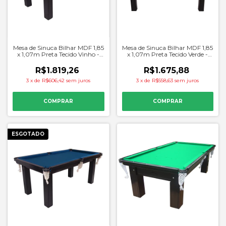
Mesa de Sinuca Bilhar MDF 1,85
Mesa de Sinuca Bilhar MDF 1,85
x 1,07m Preta Tecido Vinho -
x 1,07m Preta Tecido Verde -
Procopio
Procopio
R$1.819,26
R$1.675,88
3
x
de
R$606,42
sem juros
3
x
de
R$558,63
sem juros
ESGOTADO