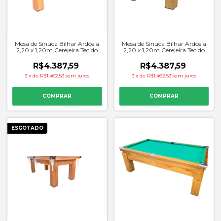
Mesa de Sinuca Bilhar Ardósia
Mesa de Sinuca Bilhar Ardósia
2,20 x 1,20m Cerejeira Tecido
2,20 x 1,20m Cerejeira Tecido
Preto - Procopio
Azul - Procopio
R$4.387,59
R$4.387,59
3
x
de
R$1.462,53
sem juros
3
x
de
R$1.462,53
sem juros
ESGOTADO