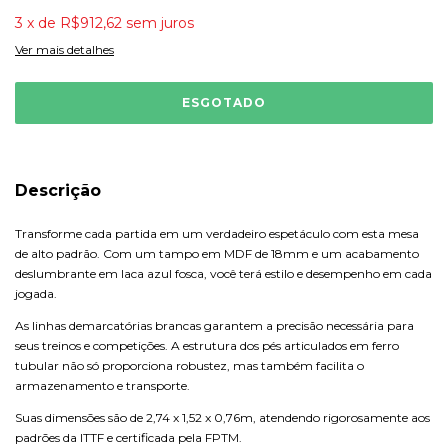
3
x
de
R$912,62
sem juros
Ver mais detalhes
Descrição
Transforme cada partida em um verdadeiro espetáculo com esta mesa
de alto padrão. Com um tampo em MDF de 18mm e um acabamento
deslumbrante em laca azul fosca, você terá estilo e desempenho em cada
jogada.
As linhas demarcatórias brancas garantem a precisão necessária para
seus treinos e competições. A estrutura dos pés articulados em ferro
tubular não só proporciona robustez, mas também facilita o
armazenamento e transporte.
Suas dimensões são de 2,74 x 1,52 x 0,76m, atendendo rigorosamente aos
padrões da ITTF e certificada pela FPTM.