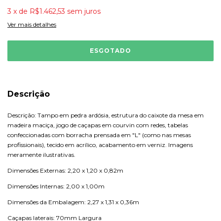
3
x
de
R$1.462,53
sem juros
Ver mais detalhes
Descrição
Descrição: Tampo em pedra ardósia, estrutura do caixote da mesa em
madeira maciça, jogo de caçapas em courvin com redes, tabelas
confeccionadas com borracha prensada em "L" (como nas mesas
profissionais), tecido em acrílico, acabamento em verniz. Imagens
meramente ilustrativas.
Dimensões Externas: 2,20 x 1,20 x 0,82m
Dimensões Internas: 2,00 x 1,00m
Dimensões da Embalagem: 2,27 x 1,31 x 0,36m
Caçapas laterais: 70mm Largura