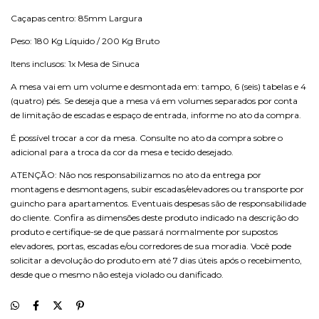
Caçapas centro: 85mm Largura
Peso: 180 Kg Líquido / 200 Kg Bruto
Itens inclusos: 1x Mesa de Sinuca
A mesa vai em um volume e desmontada em: tampo, 6 (seis) tabelas e 4
(quatro) pés. Se deseja que a mesa vá em volumes separados por conta
de limitação de escadas e espaço de entrada, informe no ato da compra.
É possível trocar a cor da mesa. Consulte no ato da compra sobre o
adicional para a troca da cor da mesa e tecido desejado.
ATENÇÃO: Não nos responsabilizamos no ato da entrega por
montagens e desmontagens, subir escadas/elevadores ou transporte por
guincho para apartamentos. Eventuais despesas são de responsabilidade
do cliente. Confira as dimensões deste produto indicado na descrição do
produto e certifique-se de que passará normalmente por supostos
elevadores, portas, escadas e/ou corredores de sua moradia. Você pode
solicitar a devolução do produto em até 7 dias úteis após o recebimento,
desde que o mesmo não esteja violado ou danificado.