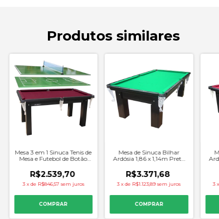
Produtos similares
Mesa 3 em 1 Sinuca Tenis de
Mesa de Sinuca Bilhar
M
Mesa e Futebol de Botão
Ardósia 1,86 x 1,14m Preta
Ard
1,85 x 1,07m Preta Tecido
Tecido Verde - Procopio
Te
Vinho - Procopio
R$2.539,70
R$3.371,68
3
x
de
R$846,57
sem juros
3
x
de
R$1.123,89
sem juros
3