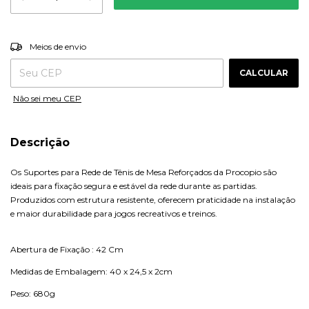
ALTERAR CEP
Entregas para o CEP:
Meios de envio
CALCULAR
Não sei meu CEP
Descrição
Os Suportes para Rede de Tênis de Mesa Reforçados da
Procopio
são
ideais para fixação segura e estável da rede durante as partidas.
Produzidos com estrutura resistente, oferecem praticidade na instalação
e maior durabilidade para jogos recreativos e treinos.
Abertura de Fixação : 42 Cm
Medidas de Embalagem: 40 x 24,5 x 2cm
Peso: 680g