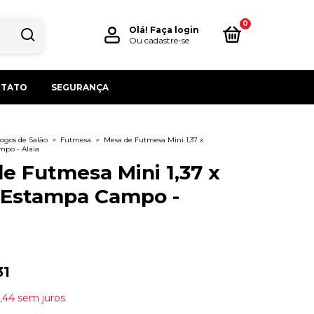
0
Olá!
Faça login
Ou cadastre-se
TATO
SEGURANÇA
ogos de Salão
>
Futmesa
>
Mesa de Futmesa Mini 1,37 x
po - Alaia
e Futmesa Mini 1,37 x
 Estampa Campo -
31
,44
sem juros