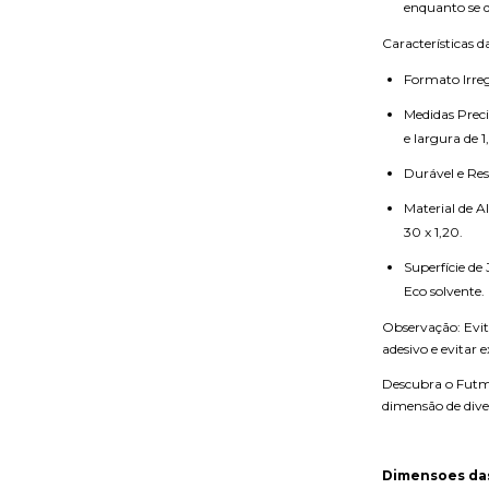
enquanto se d
Características d
Formato Irreg
Medidas Prec
e largura de 
Durável e Res
Material de A
30 x 1,20.
Superfície de
Eco solvente.
Observação: Evit
adesivo e evitar
Descubra o Futme
dimensão de dive
Dimensoes da