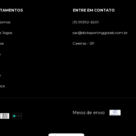
RTAMENTOS
ENTRE EM CONTATO
Somos
(11) 99392-6201
e Jogos
sac@dicksportinggoods.com.br
ios
Caieiras - SP
s
o
nça
Meios de envio