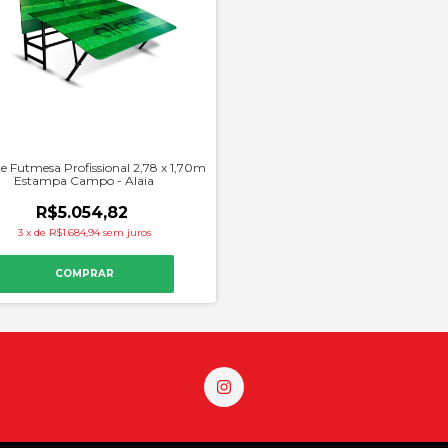
e Futmesa Profissional 2,78 x 1,70m
Estampa Campo - Alaia
R$5.054,82
3
x
de
R$1.684,94
sem juros