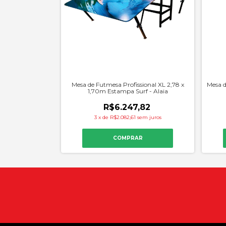
Mesa de Futmesa Profissional XL 2,78 x
Mesa d
1,70m Estampa Surf - Alaia
R$6.247,82
3
x
de
R$2.082,61
sem juros