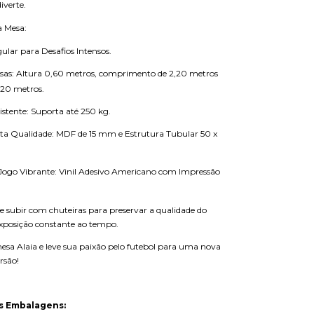
iverte.
a Mesa:
ular para Desafios Intensos.
isas: Altura 0,60 metros, comprimento de 2,20 metros
1,20 metros.
istente: Suporta até 250 kg.
lta Qualidade: MDF de 15 mm e Estrutura Tubular 50 x
 Jogo Vibrante: Vinil Adesivo Americano com Impressão
e subir com chuteiras para preservar a qualidade do
 exposição constante ao tempo.
sa Alaia e leve sua paixão pelo futebol para uma nova
rsão!
s Embalagens: