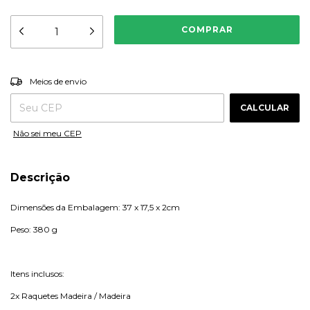
ALTERAR CEP
Entregas para o CEP:
Meios de envio
CALCULAR
Não sei meu CEP
Descrição
Dimensões da Embalagem: 37 x 17,5 x 2cm
Peso: 380 g
Itens inclusos:
2x Raquetes Madeira / Madeira