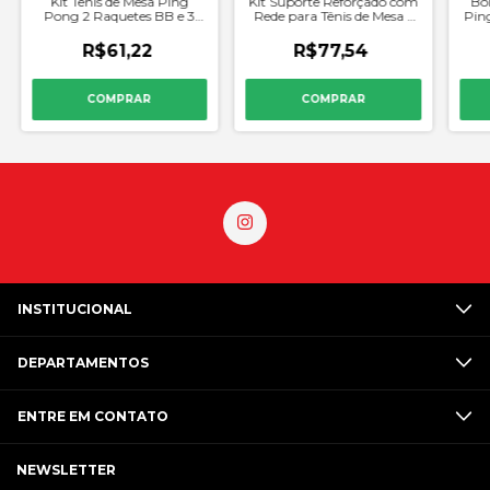
Kit Tenis de Mesa Ping
Kit Suporte Reforçado com
Bol
Pong 2 Raquetes BB e 3
Rede para Tênis de Mesa -
Pin
Bolas - Procopio
Procopio
K
R$61,22
R$77,54
INSTITUCIONAL
DEPARTAMENTOS
ENTRE EM CONTATO
NEWSLETTER